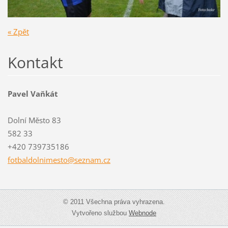
« Zpět
Kontakt
Pavel Vaňkát
Dolní Město 83
582 33
+420 739735186
fotbaldo
lnimesto
@seznam.
cz
© 2011 Všechna práva vyhrazena.
Vytvořeno službou
Webnode