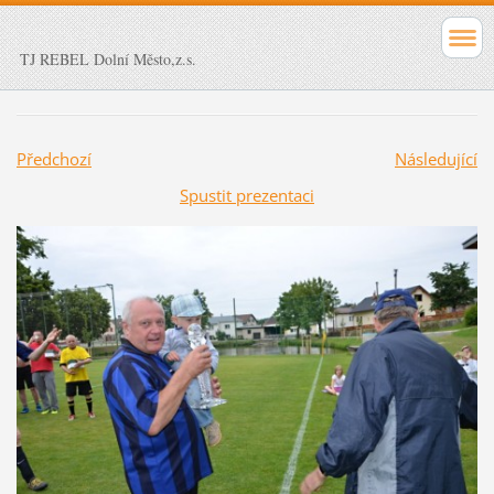
TJ REBEL Dolní Město,z.s.
Předchozí
Následující
Spustit prezentaci