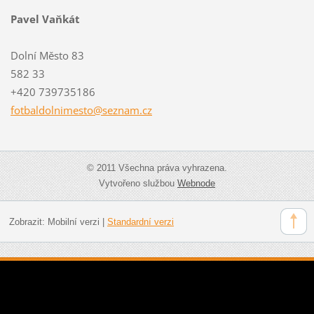
Pavel Vaňkát
Dolní Město 83
582 33
+420 739735186
fotbaldo
lnimesto
@seznam.
cz
© 2011 Všechna práva vyhrazena.
Vytvořeno službou
Webnode
Zobrazit:
Mobilní verzi
|
Standardní verzi