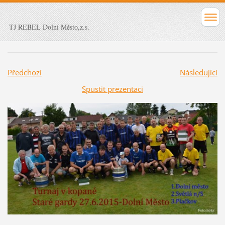
TJ REBEL Dolní Město,z.s.
Předchozí
Následující
Spustit prezentaci