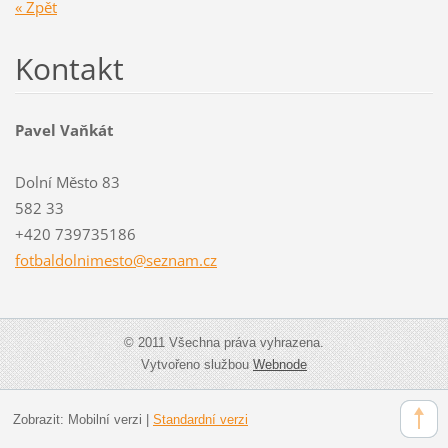
« Zpět
Kontakt
Pavel Vaňkát
Dolní Město 83
582 33
+420 739735186
fotbaldo
lnimesto
@seznam.
cz
© 2011 Všechna práva vyhrazena.
Vytvořeno službou
Webnode
Zobrazit:
Mobilní verzi
|
Standardní verzi