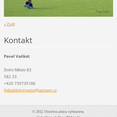
« Zpět
Kontakt
Pavel Vaňkát
Dolní Město 83
582 33
+420 739735186
fotbaldo
lnimesto
@seznam.
cz
© 2011 Všechna práva vyhrazena.