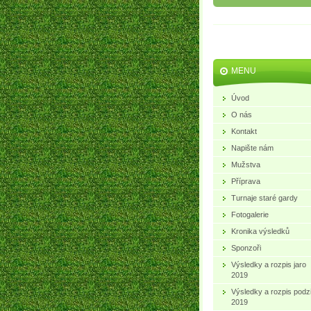
MENU
Úvod
O nás
Kontakt
Napište nám
Mužstva
Příprava
Turnaje staré gardy
Fotogalerie
Kronika výsledků
Sponzoři
Výsledky a rozpis jaro
2019
Výsledky a rozpis podz
2019