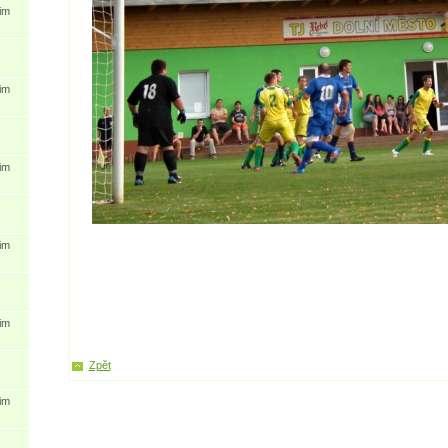
im
im
im
im
im
Zpět
im