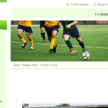
Úvodní stránka
Mapa st
TJ REBE
Úvod
|
Podzim 2013
|
130908 018.jpg
im