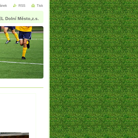
ránek
RSS
Tisk
L Dolní Město,z.s.