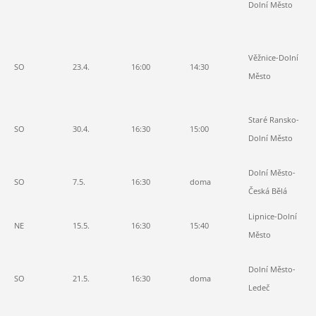
Dolní Město
en
3,
5:
Věžnice-Dolní
SO
23.4.
16:00
14:30
2:
Město
le
6:
Staré Ransko-
SO
30.4.
16:30
15:00
4:
Dolní Město
en
Dolní Město-
SO
7.5.
16:30
doma
0:
Česká Bělá
Lipnice-Dolní
NE
15.5.
16:30
15:40
1:
Město
1:
Dolní Město-
SO
21.5.
16:30
doma
1:
Ledeč
Bá