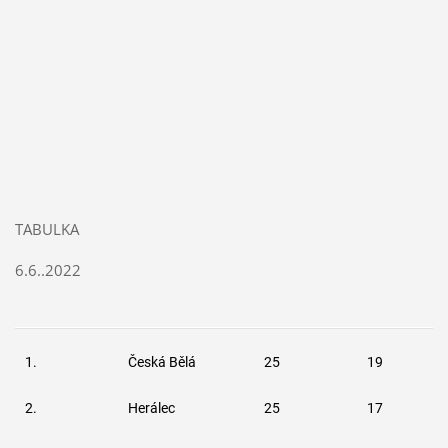
TABULKA
6.6..2022
1.
Česká Bělá
25
19
2.
Herálec
25
17