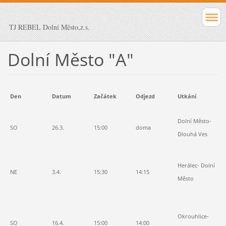
TJ REBEL Dolní Město,z.s.
Dolní Město "A"
Den
Datum
Začátek
Odjezd
Utkání
Vý
2:
Dolní Město-
SO
26.3.
15:00
doma
1:
Dlouhá Ves
le
5:
Herálec- Dolní
NE
3.4.
15:30
14:15
2:
Město
zl
0:
Okrouhlice-
0:
SO
16.4.
15:00
14:00