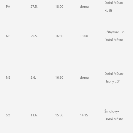
Dolní Město-
PA
27.5.
18:00
doma
0:
Kožlí
1:
Přibyslav,,B"-
,b
NE
29.5.
16:30
15:00
Dolní Město
ář
,J
7:
4:
Dolní Město-
vk
NE
5.6.
16:30
doma
Habry ,,B"
K.
1,
1
5:
Šmolovy-
SO
11.6.
15:30
14:15
3:
Dolní Město
vk