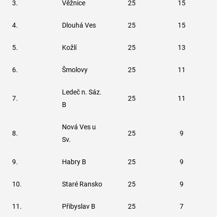
3.
Věžnice
25
15
4.
Dlouhá Ves
25
15
5.
Kožlí
25
13
6.
Šmolovy
25
11
Ledeč n. Sáz.
7.
25
11
B
Nová Ves u
8.
25
9
Sv.
9.
Habry B
25
9
10.
Staré Ransko
25
9
11.
Přibyslav B
25
7