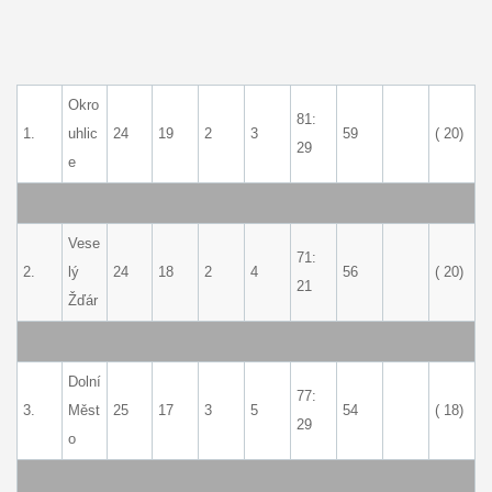
Okro
81:
1.
uhlic
24
19
2
3
59
( 20)
29
e
Vese
71:
2.
lý
24
18
2
4
56
( 20)
21
Žďár
Dolní
77:
3.
Měst
25
17
3
5
54
( 18)
29
o