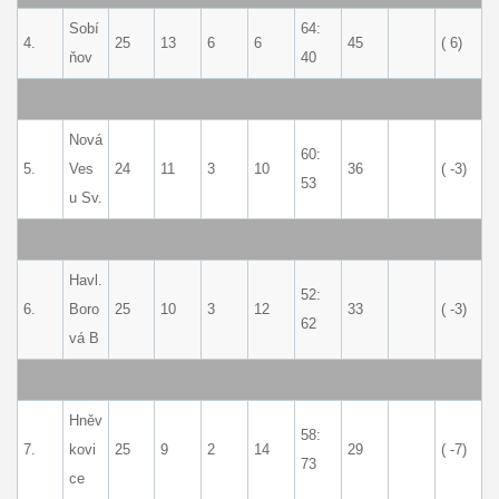
Sobí
64:
4.
25
13
6
6
45
( 6)
ňov
40
Nová
60:
5.
Ves
24
11
3
10
36
( -3)
53
u Sv.
Havl.
52:
6.
Boro
25
10
3
12
33
( -3)
62
vá B
Hněv
58:
7.
kovi
25
9
2
14
29
( -7)
73
ce