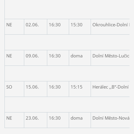
1:3.J. Peš
NE
02.06.
16:30
15:30
Okrouhlice-Dolní M
4:2 Rumanovs
NE
09.06.
16:30
doma
Dolní Město-Lučice ,
3:1,Pešek J.2,C
SO
15.06.
16:30
15:15
Herálec ,,B“-Dolní 
0:4,Veselský
NE
23.06.
16:30
doma
Dolní Město-Nová Ve