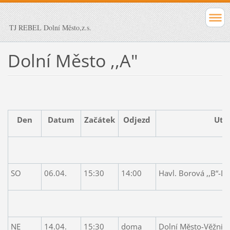
TJ REBEL Dolní Město,z.s.
Dolní Město ,,A"
Den
Datum
Začátek
Odjezd
Utk
SO
06.04.
15:30
14:00
Havl. Borová ,,B“-D
NE
14.04.
15:30
doma
Dolní Město-Věžnice