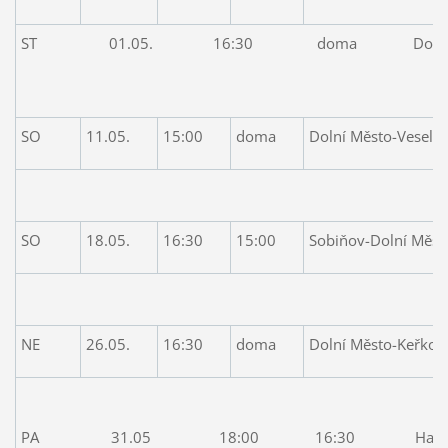
ST 01.05. 16:30 doma Dolní Město
1:2,Rumanov
SO
11.05.
15:00
doma
Dolní Město-Veselý 
1:0,Krupička
SO
18.05.
16:30
15:00
Sobiňov-Dolní Měst
1:1,Pešek
NE
26.05.
16:30
doma
Dolní Město-Keřkov
3:3,Rumanovský 2
PA 31.05 18:00 16:30 Havl. Borová ,