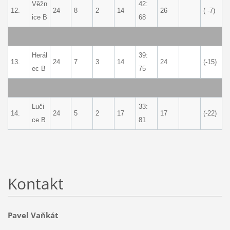
Věžn
42:
12.
24
8
2
14
26
( -7)
ice B
68
Herál
39:
13.
24
7
3
14
24
(-15)
ec B
75
Luči
33:
14.
24
5
2
17
17
(-22)
ce B
81
Kontakt
Pavel Vaňkát