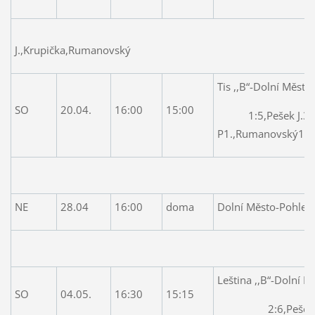
3:2,Peš
J.,Krupička,Rumanovský
Tis ,,B“-Dolní Město
SO
20.04.
16:00
15:00
1:5,Pešek J.3,P
P1.,Rumanovský1
NE
28.04
16:00
doma
Dolní Město-Pohled 
4:1,Pešek J.2,Jaro
Leština ,,B“-Dolní M
SO
04.05.
16:30
15:15
2:6,Pešek J.3