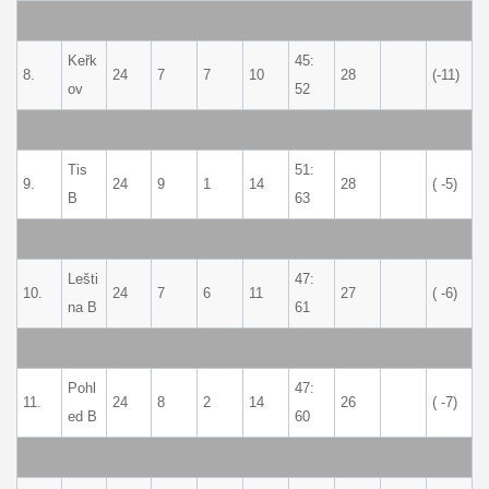
Keřk
45:
8.
24
7
7
10
28
(-11)
ov
52
Tis
51:
9.
24
9
1
14
28
( -5)
B
63
Lešti
47:
10.
24
7
6
11
27
( -6)
na B
61
Pohl
47:
11.
24
8
2
14
26
( -7)
ed B
60