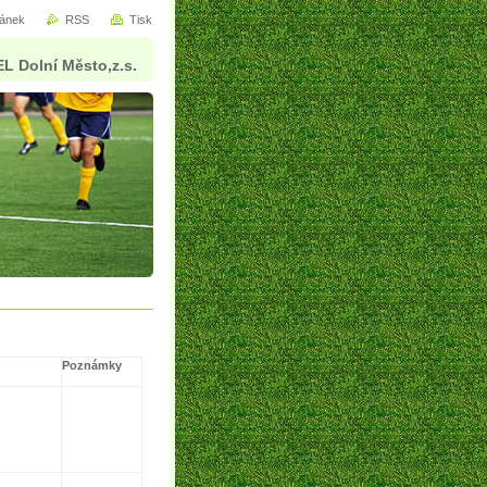
ránek
RSS
Tisk
L Dolní Město,z.s.
Poznámky