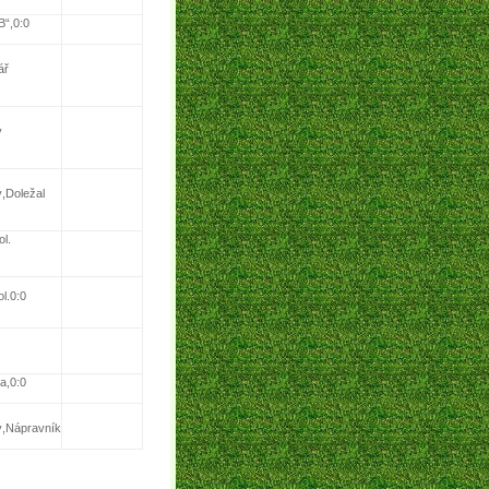
B“,0:0
ář
ý
ý,Doležal
ol.
l.0:0
a,0:0
ký,Nápravník