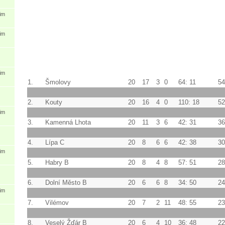
im
im
im
1.
Šmolovy
20
17
3
0
64: 11
54
2.
Kouty
20
16
4
0
110: 18
52
im
3.
Kamenná Lhota
20
11
3
6
42: 31
36
4.
Lípa C
20
8
6
6
42: 38
30
im
5.
Habry B
20
8
4
8
57: 51
28
6.
Dolní Město B
20
6
6
8
34: 50
24
im
7.
Vilémov
20
7
2
11
48: 55
23
8.
Veselý Žďár B
20
6
4
10
36: 48
22