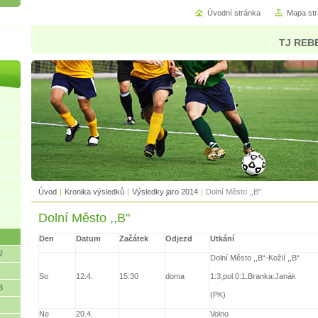
Úvodní stránka
Mapa st
TJ REBE
Úvod
|
Kronika výsledků
|
Výsledky jaro 2014
|
Dolní Město ,,B"
Dolní Město ,,B"
Den
Datum
Začátek
Odjezd
Utkání
2
Dolní Město ,,B“-Kožlí ,,B“
1:3,pol.0:1.Branka:Janák
So
12.4.
15:30
doma
3
(PK)
Ne
20.4.
Volno