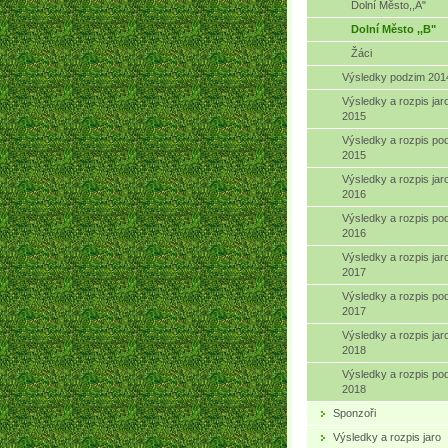
Dolní Město,,A"
Dolní Město ,,B"
Žáci
Výsledky podzim 201
Výsledky a rozpis jar
2015
Výsledky a rozpis po
2015
Výsledky a rozpis jar
2016
Výsledky a rozpis po
2016
Výsledky a rozpis jar
2017
Výsledky a rozpis po
2017
Výsledky a rozpis jar
2018
Výsledky a rozpis po
2018
Sponzoři
Výsledky a rozpis jaro