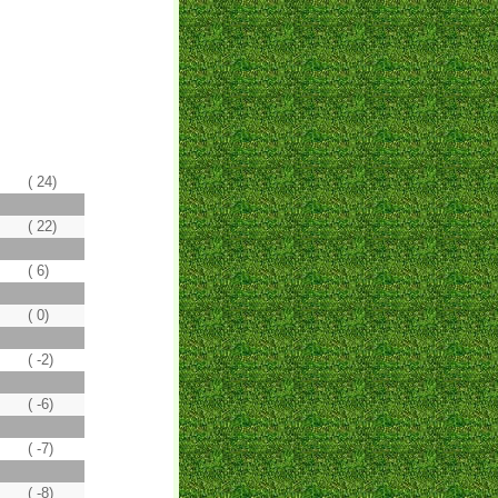
( 24)
( 22)
( 6)
( 0)
( -2)
( -6)
( -7)
( -8)