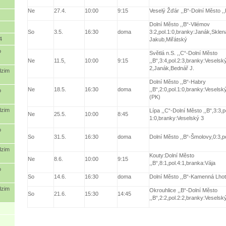
Ne
27.4.
10:00
9:15
Veselý Žďár ,,B“-Dolní Město ,,
Dolní Město ,,B“-Vilémov
So
3.5.
16:30
doma
3:2,pol.1:0,branky:Janák,Sklen
4
Jakub,Miřátský
o
Světlá n.S. ,,C“-Dolní Město
Ne
11.5,
10:00
9:15
,,B“,3:4,pol.2:3,branky:Veselsk
2,Janák,Bednář J.
dzim
Dolní Město ,,B“-Habry
Ne
18.5.
16:30
doma
,,B“,2:0,pol.1:0,branky:Veselsk
o
(PK)
dzim
Lípa ,,C“-Dolní Město ,,B“,3:3,p
Ne
25.5.
10:00
8:45
1:0,branky:Veselský 3
o
So
31.5.
16:30
doma
Dolní Město ,,B“-Šmolovy,0:3,po
dzim
Kouty:Dolní Město
Ne
8.6.
10:00
9:15
,,B“,8:1,pol.4:1,branka:Vája
o
So
14.6.
16:30
doma
Dolní Město ,,B“-Kamenná Lhot
dzim
Okrouhlice ,,B“-Dolní Město
So
21.6.
15:30
14:45
,,B“,2:2,pol.2:2,branky:Vesels