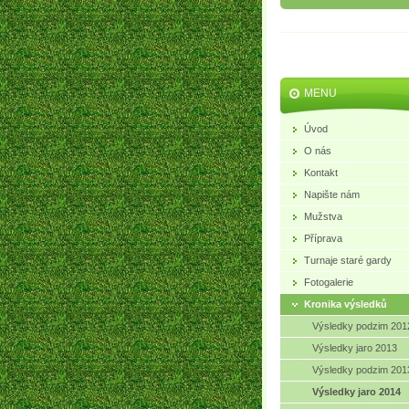
MENU
Úvod
O nás
Kontakt
Napište nám
Mužstva
Příprava
Turnaje staré gardy
Fotogalerie
Kronika výsledků
Výsledky podzim 201
Výsledky jaro 2013
Výsledky podzim 201
Výsledky jaro 2014