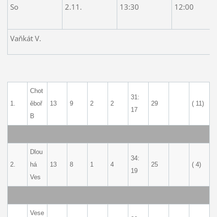
So
2.11.
13:30
12:00
Vaňkát V.
Chot
31:
1.
ěboř
13
9
2
2
29
( 11)
17
B
Dlou
34:
2.
há
13
8
1
4
25
( 4)
19
Ves
Vese