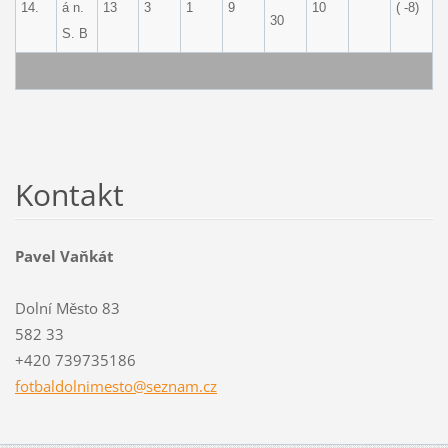
14.
á n.
13
3
1
9
10
( -8)
30
S. B
Kontakt
Pavel Vaňkát
Dolní Město 83
582 33
+420 739735186
fotbaldo
lnimesto
@seznam.
cz