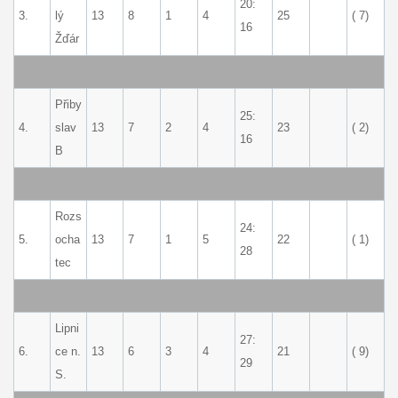
20:
3.
lý
13
8
1
4
25
( 7)
16
Žďár
Přiby
25:
4.
slav
13
7
2
4
23
( 2)
16
B
Rozs
24:
5.
ocha
13
7
1
5
22
( 1)
28
tec
Lipni
27:
6.
ce n.
13
6
3
4
21
( 9)
29
S.