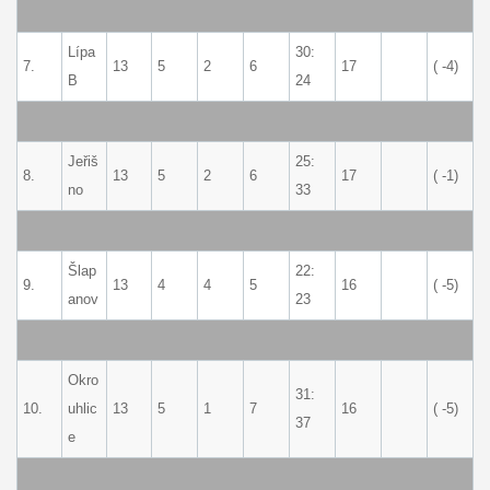
Lípa
30:
7.
13
5
2
6
17
( -4)
B
24
Jeřiš
25:
8.
13
5
2
6
17
( -1)
no
33
Šlap
22:
9.
13
4
4
5
16
( -5)
anov
23
Okro
31:
10.
uhlic
13
5
1
7
16
( -5)
37
e