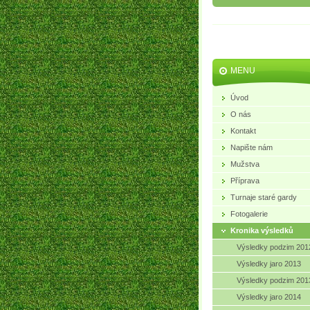
MENU
Úvod
O nás
Kontakt
Napište nám
Mužstva
Příprava
Turnaje staré gardy
Fotogalerie
Kronika výsledků
Výsledky podzim 201
Výsledky jaro 2013
Výsledky podzim 201
Výsledky jaro 2014