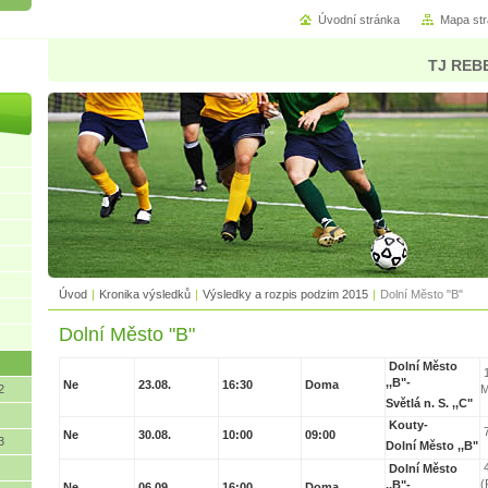
Úvodní stránka
Mapa st
TJ REBE
Úvod
|
Kronika výsledků
|
Výsledky a rozpis podzim 2015
|
Dolní Město "B"
Dolní Město "B"
Dolní Město
1
,,B"-
Ne
23.08.
16:30
Doma
2
M
Světlá n. S. ,,C"
Kouty-
7
Ne
30.08.
10:00
09:00
3
Dolní Město ,,B"
4
Dolní Město
(
,,B"-
Ne
06.09.
16:00
Doma