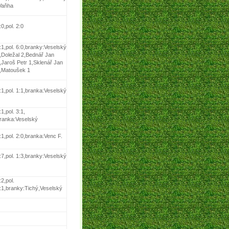
Vaňha
:0,pol. 2:0
:1,pol. 6:0,branky:Veselský
,Doležal 2,Bednář Jan
,Jaroš Petr 1,Sklenář Jan
,Matoušek 1
:1,pol. 1:1,branka:Veselský
:1,pol. 3:1,
ranka:Veselský
:1,pol. 2:0,branka:Venc F.
:7,pol. 1:3,branky:Veselský
:2,pol.
:1,branky:Tichý,Veselský