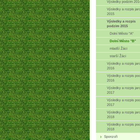
Výsledky podzim 201
Výsledky a rozpis jar
2015
Výsledky a rozpis
podzim 2015
Dolní Město "A"
Dolní Město "B"
mladší Žáci
starší Žáci
Výsledky a rozpis jar
2016
Výsledky a rozpis po
2016
Výsledky a rozpis jar
2017
Výsledky a rozpis po
2017
Výsledky a rozpis jar
2018
Výsledky a rozpis po
2018
Sponzoři