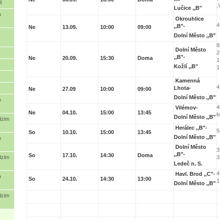
4
,
Lučice ,,B"
o
Okrouhlice
4
,,B"-
Ne
13.09.
10:00
09:00
Dolní Město ,,B"
8
Dolní Město
2
,,B"-
Ne
20.09.
15:30
Doma
1
Kožlí ,,B"
1
Kamenná
4
Lhota-
Ne
27.09
10:00
09:00
Dolní Město ,,B"
o
4
Vilémov-
Ne
04.10.
15:00
13:45
b
Dolní Město ,,B"
dzim
Herálec ,,B"-
5
So
10.10.
15:00
13:45
Dolní Město ,,B"
o
Dolní Město
3
,,B"-
So
17.10.
14:30
Doma
dzim
3
Ledeč n. S.
4
Havl. Brod ,,C"-
o
So
24.10.
14:30
13:00
1
Dolní Město ,,B"
dzim