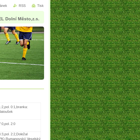
ránek
RSS
Tisk
L Dolní Město,z.s.
:2,pol. 0:1,branka:
atoušek
:0,pol. 2:0
:3,pol. 2:2,Doležal
PK),Rumanovský,Veselský