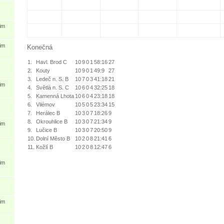
im
im
Konečná
1.
Havl. Brod C
10
9
0
1
58:16
27
2.
Kouty
10
9
0
1
49:9
27
3.
Ledeč n. S. B
10
7
0
3
41:18
21
im
4.
Světlá n. S. C
10
6
0
4
32:25
18
5.
Kamenná Lhota
10
6
0
4
23:18
18
6.
Vilémov
10
5
0
5
23:34
15
7.
Herálec B
10
3
0
7
18:26
9
8.
Okrouhlice B
10
3
0
7
21:34
9
im
9.
Lučice B
10
3
0
7
20:50
9
10.
Dolní Město B
10
2
0
8
21:41
6
11.
Kožlí B
10
2
0
8
12:47
6
im
im